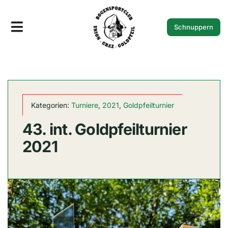
Zum
Inhalt
Schnuppern
Toggle
springen
Navigation
Der Verein
Goldpfeilturnier
Kategorien:
Turniere
,
2021
,
Goldpfeilturnier
Fotos
43. int. Goldpfeilturnier
Termine
2021
News