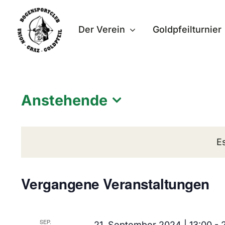
Zum
Inhalt
Der Verein
Goldpfeilturnier
springen
Anstehende
Datum
wählen.
E
Vergangene Veranstaltungen
SEP.
21. September 2024 | 13:00
-