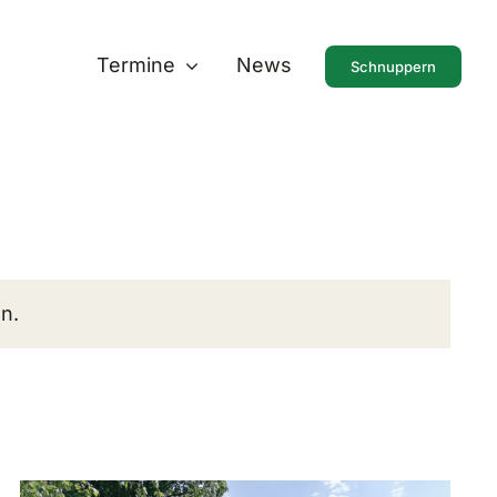
Termine
News
Schnuppern
n.