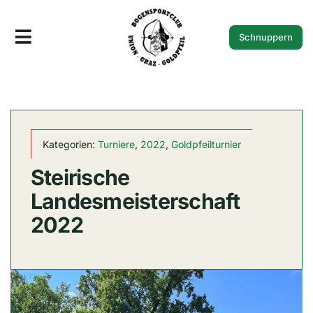
Zum
Inhalt
Schnuppern
Toggle
springen
Navigation
Der Verein
Goldpfeilturnier
Kategorien:
Turniere
,
2022
,
Goldpfeilturnier
Fotos
Steirische
Termine
Landesmeisterschaft
2022
News